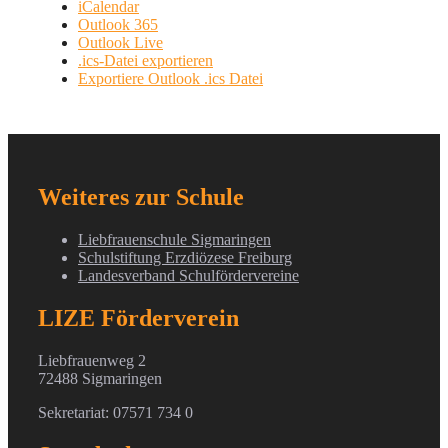
iCalendar
Outlook 365
Outlook Live
.ics-Datei exportieren
Exportiere Outlook .ics Datei
Weiteres zur Schule
Liebfrauenschule Sigmaringen
Schulstiftung Erzdiözese Freiburg
Landesverband Schulfördervereine
LIZE Förderverein
Liebfrauenweg 2
72488 Sigmaringen
Sekretariat: 07571 734 0