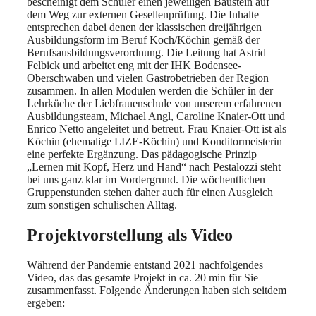
bescheinigt dem Schüler einen jeweiligen Baustein auf
dem Weg zur externen Gesellenprüfung. Die Inhalte
entsprechen dabei denen der klassischen dreijährigen
Ausbildungsform im Beruf Koch/Köchin gemäß der
Berufsausbildungsverordnung. Die Leitung hat Astrid
Felbick und arbeitet eng mit der IHK Bodensee-
Oberschwaben und vielen Gastrobetrieben der Region
zusammen. In allen Modulen werden die Schüler in der
Lehrküche der Liebfrauenschule von unserem erfahrenen
Ausbildungsteam, Michael Angl, Caroline Knaier-Ott und
Enrico Netto angeleitet und betreut. Frau Knaier-Ott ist als
Köchin (ehemalige LIZE-Köchin) und Konditormeisterin
eine perfekte Ergänzung. Das pädagogische Prinzip
„Lernen mit Kopf, Herz und Hand“ nach Pestalozzi steht
bei uns ganz klar im Vordergrund. Die wöchentlichen
Gruppenstunden stehen daher auch für einen Ausgleich
zum sonstigen schulischen Alltag.
Projektvorstellung als Video
Während der Pandemie entstand 2021 nachfolgendes
Video, das das gesamte Projekt in ca. 20 min für Sie
zusammenfasst. Folgende Änderungen haben sich seitdem
ergeben: