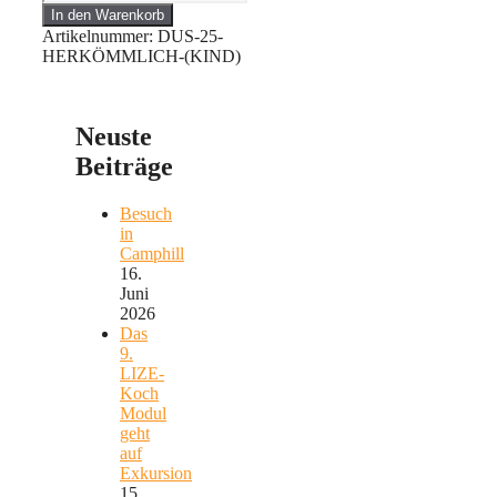
In den Warenkorb
Artikelnummer:
DUS-25-
HERKÖMMLICH-(KIND)
Neuste
Beiträge
Besuch
in
Camphill
16.
Juni
2026
Das
9.
LIZE-
Koch
Modul
geht
auf
Exkursion
15.