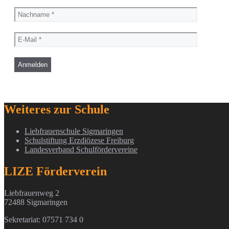
Weiteres zur Schule
Liebfrauenschule Sigmaringen
Schulstiftung Erzdiözese Freiburg
Landesverband Schulfördervereine
LIZE Förderverein
Liebfrauenweg 2
72488 Sigmaringen
Sekretariat: 07571 734 0