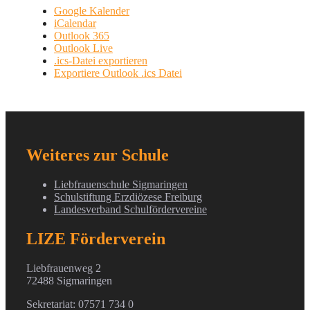
Google Kalender
iCalendar
Outlook 365
Outlook Live
.ics-Datei exportieren
Exportiere Outlook .ics Datei
Weiteres zur Schule
Liebfrauenschule Sigmaringen
Schulstiftung Erzdiözese Freiburg
Landesverband Schulfördervereine
LIZE Förderverein
Liebfrauenweg 2
72488 Sigmaringen
Sekretariat: 07571 734 0